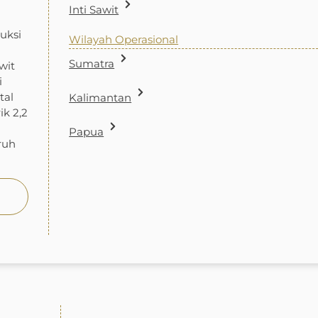
Inti Sawit
uksi
Wilayah Operasional
Sumatra
wit
i
tal
Kalimantan
ik 2,2
Papua
ruh